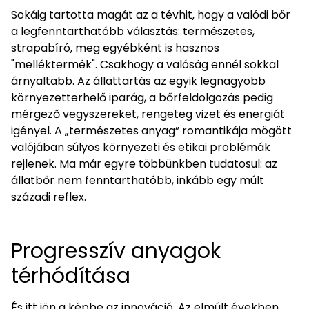
Sokáig tartotta magát az a tévhit, hogy a valódi bőr
a legfenntarthatóbb választás: természetes,
strapabíró, meg egyébként is hasznos
"melléktermék". Csakhogy a valóság ennél sokkal
árnyaltabb. Az állattartás az egyik legnagyobb
környezetterhelő iparág, a bőrfeldolgozás pedig
mérgező vegyszereket, rengeteg vizet és energiát
igényel. A „természetes anyag” romantikája mögött
valójában súlyos környezeti és etikai problémák
rejlenek. Ma már egyre többünkben tudatosul: az
állatbőr nem fenntarthatóbb, inkább egy múlt
századi reflex.
Progresszív anyagok
térhódítása
És itt jön a képbe az innováció. Az elmúlt években