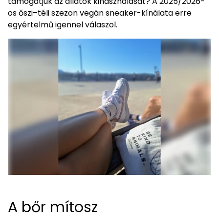
támogatjuk az állatok kihasználását? A 2025/2026-
os őszi–téli szezon vegán sneaker-kínálata erre
egyértelmű igennel válaszol.
A bőr mítosz