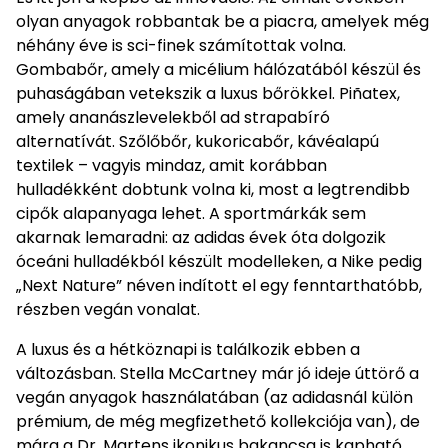
olyan anyagok robbantak be a piacra, amelyek még
néhány éve is sci-finek számítottak volna.
Gombabőr, amely a micélium hálózatából készül és
puhaságában vetekszik a luxus bőrökkel. Piñatex,
amely ananászlevelekből ad strapabíró
alternatívát. Szőlőbőr, kukoricabőr, kávéalapú
textilek – vagyis mindaz, amit korábban
hulladékként dobtunk volna ki, most a legtrendibb
cipők alapanyaga lehet. A sportmárkák sem
akarnak lemaradni: az adidas évek óta dolgozik
óceáni hulladékból készült modelleken, a Nike pedig
„Next Nature” néven indított el egy fenntarthatóbb,
részben vegán vonalat.
A luxus és a hétköznapi is találkozik ebben a
változásban. Stella McCartney már jó ideje úttörő a
vegán anyagok használatában (az adidasnál külön
prémium, de még megfizethető kollekciója van), de
mára a Dr. Martens ikonikus bakancsa is kapható