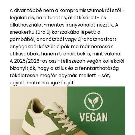
HU
/
EN
A divat többé nem a kompromisszumokról szól –
legalábbis, ha a tudatos, állatkísérlet- és
állathasználat-mentes irányvonalat nézzük. A
sneakerkultúra új korszakába lépett: a
gombából, ananászból vagy újrahasznosított
anyagokból készült cipők ma már nemcsak
etikusabbak, hanem trendibbek is, mint valaha.
A 2025/2026-os őszi–téli szezon vegán kollekciói
bizonyítják, hogy a stílus és a fenntarthatóság
tökéletesen megfér egymás mellett – sőt,
együtt mutatnak igazán jól.