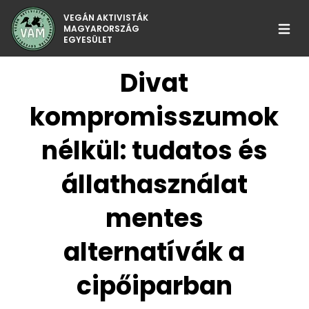
VEGÁN AKTIVISTÁK
MAGYARORSZÁG
Menü 
EGYESÜLET
Divat
Főoldal
Rólunk
kompromisszumok
Miért vegán?
nélkül: tudatos és
Galéria
állathasználat
Blog
mentes
Támogatás
alternatívák a
Kapcsolat
cipőiparban