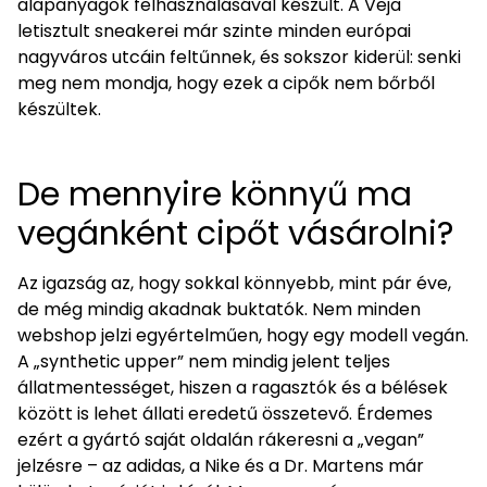
alapanyagok felhasználásával készült. A Veja
letisztult sneakerei már szinte minden európai
nagyváros utcáin feltűnnek, és sokszor kiderül: senki
meg nem mondja, hogy ezek a cipők nem bőrből
készültek.
De mennyire könnyű ma
vegánként cipőt vásárolni?
Az igazság az, hogy sokkal könnyebb, mint pár éve,
de még mindig akadnak buktatók. Nem minden
webshop jelzi egyértelműen, hogy egy modell vegán.
A „synthetic upper” nem mindig jelent teljes
állatmentességet, hiszen a ragasztók és a bélések
között is lehet állati eredetű összetevő. Érdemes
ezért a gyártó saját oldalán rákeresni a „vegan”
jelzésre – az adidas, a Nike és a Dr. Martens már