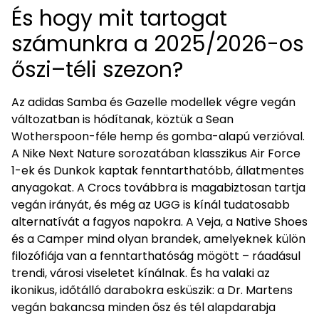
És hogy mit tartogat
számunkra a 2025/2026-os
őszi–téli szezon?
Az adidas Samba és Gazelle modellek végre vegán
változatban is hódítanak, köztük a Sean
Wotherspoon-féle hemp és gomba-alapú verzióval.
A Nike Next Nature sorozatában klasszikus Air Force
1-ek és Dunkok kaptak fenntarthatóbb, állatmentes
anyagokat. A Crocs továbbra is magabiztosan tartja
vegán irányát, és még az UGG is kínál tudatosabb
alternatívát a fagyos napokra. A Veja, a Native Shoes
és a Camper mind olyan brandek, amelyeknek külön
filozófiája van a fenntarthatóság mögött – ráadásul
trendi, városi viseletet kínálnak. És ha valaki az
ikonikus, időtálló darabokra esküszik: a Dr. Martens
vegán bakancsa minden ősz és tél alapdarabja