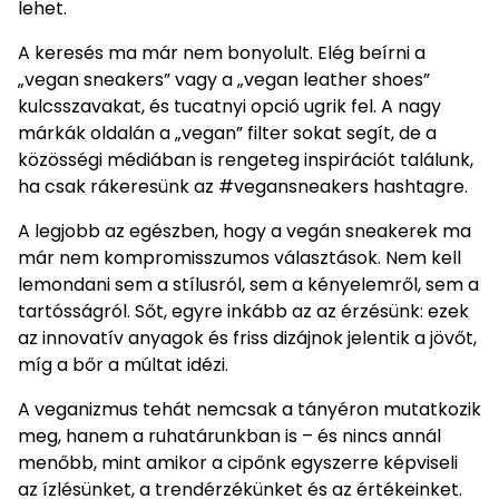
lehet.
A keresés ma már nem bonyolult. Elég beírni a
„vegan sneakers” vagy a „vegan leather shoes”
kulcsszavakat, és tucatnyi opció ugrik fel. A nagy
márkák oldalán a „vegan” filter sokat segít, de a
közösségi médiában is rengeteg inspirációt találunk,
ha csak rákeresünk az #vegansneakers hashtagre.
A legjobb az egészben, hogy a vegán sneakerek ma
már nem kompromisszumos választások. Nem kell
lemondani sem a stílusról, sem a kényelemről, sem a
tartósságról. Sőt, egyre inkább az az érzésünk: ezek
az innovatív anyagok és friss dizájnok jelentik a jövőt,
míg a bőr a múltat idézi.
A veganizmus tehát nemcsak a tányéron mutatkozik
meg, hanem a ruhatárunkban is – és nincs annál
menőbb, mint amikor a cipőnk egyszerre képviseli
az ízlésünket, a trendérzékünket és az értékeinket.